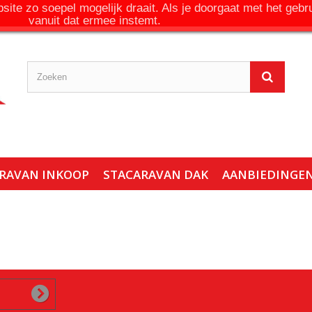
ite zo soepel mogelijk draait. Als je doorgaat met het gebr
vanuit dat ermee instemt.
RAVAN INKOOP
STACARAVAN DAK
AANBIEDINGE