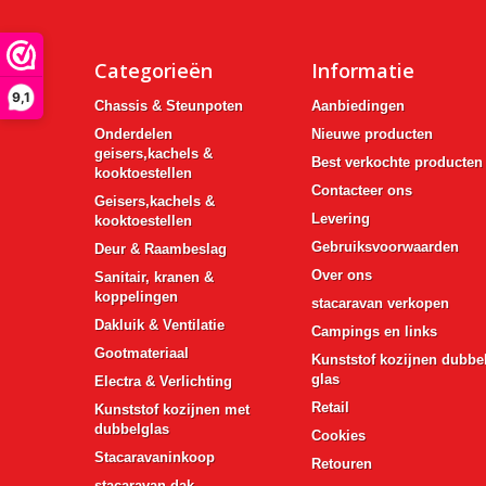
Categorieën
Informatie
9,1
Chassis & Steunpoten
Aanbiedingen
Onderdelen
Nieuwe producten
geisers,kachels &
Best verkochte producten
kooktoestellen
Contacteer ons
Geisers,kachels &
Levering
kooktoestellen
Gebruiksvoorwaarden
Deur & Raambeslag
Over ons
Sanitair, kranen &
koppelingen
stacaravan verkopen
Dakluik & Ventilatie
Campings en links
Gootmateriaal
Kunststof kozijnen dubbe
glas
Electra & Verlichting
Retail
Kunststof kozijnen met
dubbelglas
Cookies
Stacaravaninkoop
Retouren
stacaravan-dak