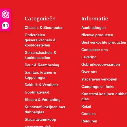
Categorieën
Informatie
9,1
Chassis & Steunpoten
Aanbiedingen
Onderdelen
Nieuwe producten
geisers,kachels &
Best verkochte producten
kooktoestellen
Contacteer ons
Geisers,kachels &
Levering
kooktoestellen
Gebruiksvoorwaarden
Deur & Raambeslag
Over ons
Sanitair, kranen &
koppelingen
stacaravan verkopen
Dakluik & Ventilatie
Campings en links
Gootmateriaal
Kunststof kozijnen dubbe
glas
Electra & Verlichting
Retail
Kunststof kozijnen met
dubbelglas
Cookies
Stacaravaninkoop
Retouren
stacaravan-dak