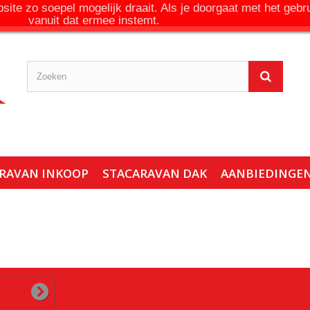
ite zo soepel mogelijk draait. Als je doorgaat met het gebr
vanuit dat ermee instemt.
RAVAN INKOOP
STACARAVAN DAK
AANBIEDINGE