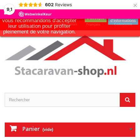
×
Notre boutique utilise des
602
Reviews
cookies pour améliorer
9,1
l'expérience utilisateur et nous
Plus
J'accepte
vous recommandons d'accepter
d'informations
Contactez-nous
Connexion
Français
leur utilisation pour profiter
pleinement de votre navigation.
Panier
(vide)