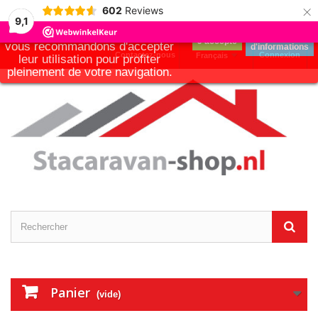
×
Notre boutique utilise des
602
Reviews
cookies pour améliorer
9,1
l'expérience utilisateur et nous
Plus
J'accepte
vous recommandons d'accepter
d'informations
Contactez-nous
Connexion
Français
leur utilisation pour profiter
pleinement de votre navigation.
Panier
(vide)