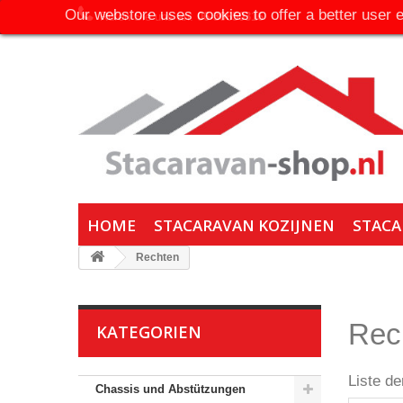
Our webstore uses cookies to offer a better user 
Rufen Sie uns an:
06-30650316
HOME
STACARAVAN KOZIJNEN
STACA
Rechten
Rec
KATEGORIEN
Liste de
Chassis und Abstützungen