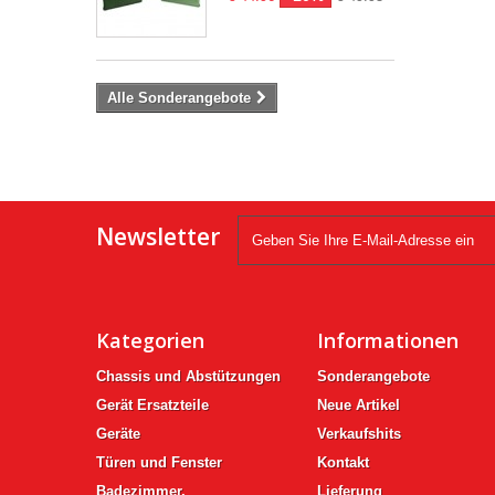
Alle Sonderangebote
Newsletter
Kategorien
Informationen
Chassis und Abstützungen
Sonderangebote
Gerät Ersatzteile
Neue Artikel
Geräte
Verkaufshits
Türen und Fenster
Kontakt
Badezimmer,
Lieferung