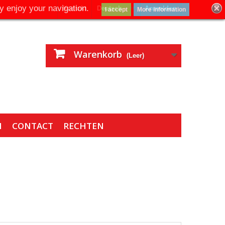
y enjoy your navigation.
Kontakt
Deutsch
Anmelden
I accept
More information
Warenkorb
(Leer)
N
CONTACT
RECHTEN