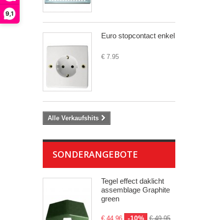
9,1
Euro stopcontact enkel
€ 7.95
Alle Verkaufshits
SONDERANGEBOTE
Tegel effect daklicht
assemblage Graphite
green
-10%
€ 44.96
€ 49.95