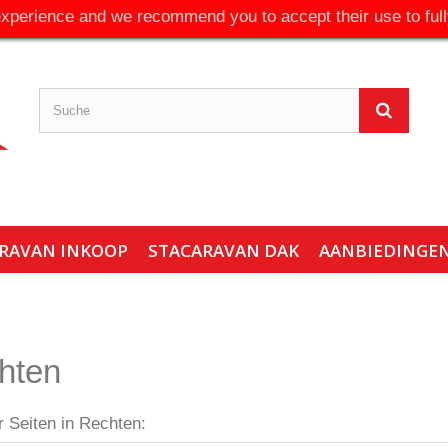
experience and we recommend you to accept their use to full
RAVAN INKOOP
STACARAVAN DAK
AANBIEDINGE
hten
r Seiten in Rechten: