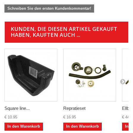
Schreiben Sie den ersten Kundenkommentar!
KUNDEN, DIE DIESEN ARTIKEL GEKAUFT
HABEN, KAUFTEN AUCH ...
Square line...
Repratieset
Ellbee
€ 10.95
€ 16.95
€ 44.9
In den Warenkorb
In den Warenkorb
In 