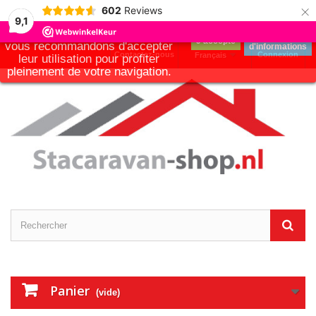
×
Notre boutique utilise des
602
Reviews
cookies pour améliorer
9,1
l'expérience utilisateur et nous
Plus
J'accepte
vous recommandons d'accepter
d'informations
Contactez-nous
Connexion
Français
leur utilisation pour profiter
pleinement de votre navigation.
Panier
(vide)