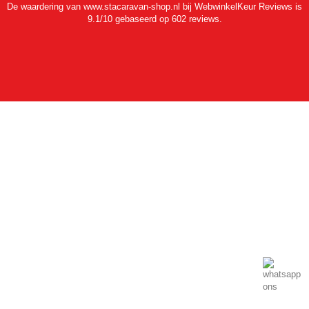
De waardering van www.stacaravan-shop.nl bij
WebwinkelKeur Reviews
is
9.1/10 gebaseerd op 602 reviews.