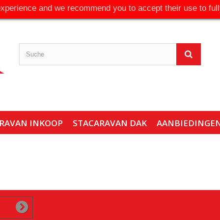
experience and we recommend you to accept their use to full
RAVAN INKOOP
STACARAVAN DAK
AANBIEDINGE