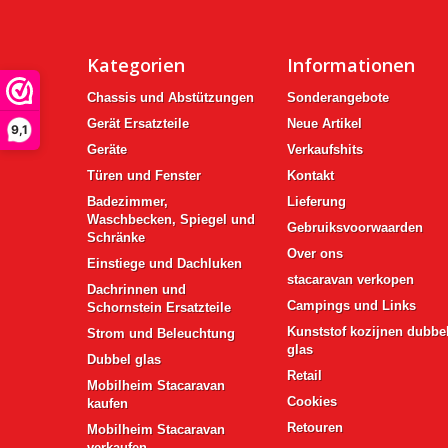
Kategorien
Informationen
Chassis und Abstützungen
Sonderangebote
Gerät Ersatzteile
Neue Artikel
9,1
Geräte
Verkaufshits
Türen und Fenster
Kontakt
Badezimmer,
Lieferung
Waschbecken, Spiegel und
Gebruiksvoorwaarden
Schränke
Over ons
Einstiege und Dachluken
stacaravan verkopen
Dachrinnen und
Campings und Links
Schornstein Ersatzteile
Kunststof kozijnen dubbe
Strom und Beleuchtung
glas
Dubbel glas
Retail
Mobilheim Stacaravan
Cookies
kaufen
Retouren
Mobilheim Stacaravan
verkaufen