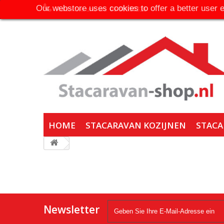
Our webstore uses cookies to offer a better user 
Rufen Sie uns an:
06-30650316
HOME
STACARAVAN KOZIJNEN
STACA
Newsletter