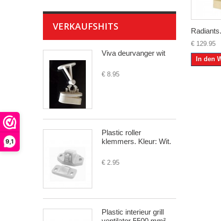
VERKAUFSHITS
Radiants.
€ 129.95
Viva deurvanger wit
In den 
€ 8.95
Plastic roller
klemmers. Kleur: Wit.
9,1
€ 2.95
Plastic interieur grill
ventilator 5500 mm²