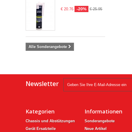
-20%
€ 20.76
€ 25.95
Alle Sonderangebote
Newsletter
Kategorien
Informationen
Chassis und Abstützungen
Sonderangebote
Gerät Ersatzteile
Neue Artikel