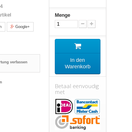
4
rtikel
Menge
n
Google+
In den
tung verfassen
Warenkorb
en
Betaal eenvoudig
met