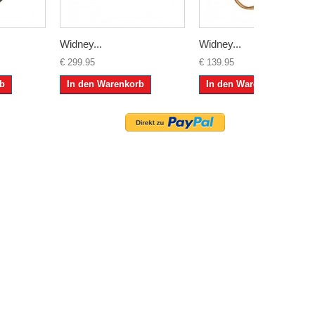
Widney...
Widney...
€ 299.95
€ 139.95
rb
In den Warenkorb
In den Warenkorb