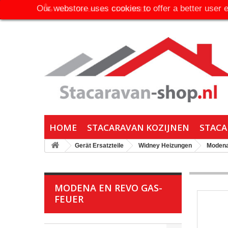
Our webstore uses cookies to offer a better user 
Rufen Sie uns an:
06-30650316
HOME
STACARAVAN KOZIJNEN
STACA
Gerät Ersatzteile
Widney Heizungen
Modena
MODENA EN REVO GAS-
FEUER