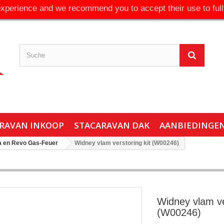
experience and we recommend you to accept their use to full
RAVAN INKOOP
STACARAVAN DAK
AANBIEDINGE
 en Revo Gas-Feuer
Widney vlam verstoring kit (W00246)
Widney vlam ve
(W00246)