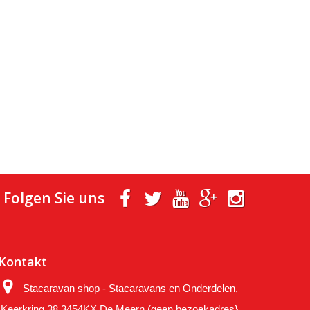
Folgen Sie uns
Kontakt
Stacaravan shop - Stacaravans en Onderdelen,
Keerkring 38 3454KX De Meern (geen bezoekadres}