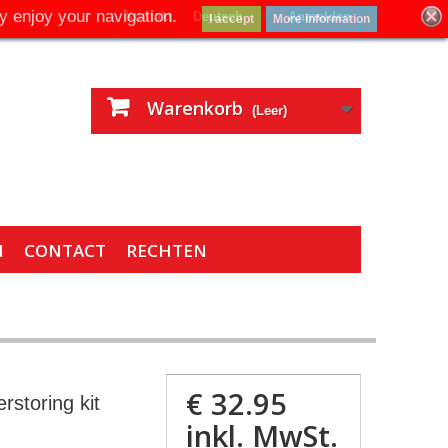
y enjoy your navigation.
Kontakt
Deutsch
Anmelden
I accept
More information
Warenkorb
(Leer)
N
CONTACT
RECHTEN
€ 32.95
rstoring kit
inkl. MwSt.