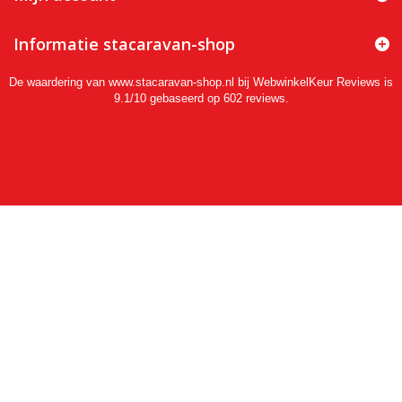
Informatie stacaravan-shop
De waardering van www.stacaravan-shop.nl bij
WebwinkelKeur Reviews
is
9.1/10 gebaseerd op 602 reviews.