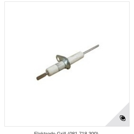
Elektrode Grill (081.718.300).