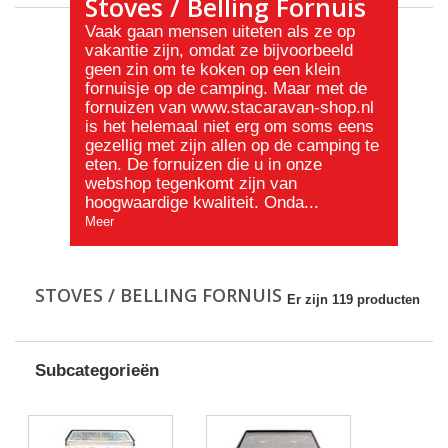
Stoves / Belling Fornuis
Vaak gaan mensen uiteten als ze op
vakantie zijn, omdat ze bijvoorbeeld
geen zin om te koken op een klein
fornuisje op de camping. Maar met de
fornuizen van
www.stacaravan-shop.nl
is het helemaal niet erg om soms eens
gezellig met zijn allen op de camping te
eten. De fornuizen die u in onze
webshop tegenkomt zijn van
hoogwaardige kwaliteit. Onda...
Meer
STOVES / BELLING FORNUIS
Er zijn 119 producten
Subcategorieën