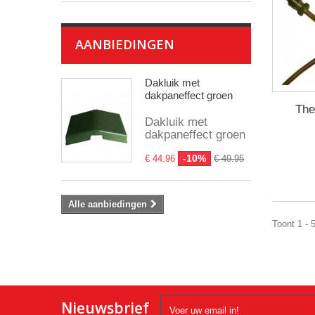
AANBIEDINGEN
Dakluik met
dakpaneffect groen
The
Dakluik met
dakpaneffect groen
-10%
€ 44.96
€ 49.95
Alle aanbiedingen
Toont 1 - 
Nieuwsbrief