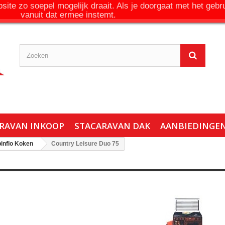
ite zo soepel mogelijk draait. Als je doorgaat met het gebr
vanuit dat ermee instemt.
RAVAN INKOOP
STACARAVAN DAK
AANBIEDINGE
inflo Koken
Country Leisure Duo 75