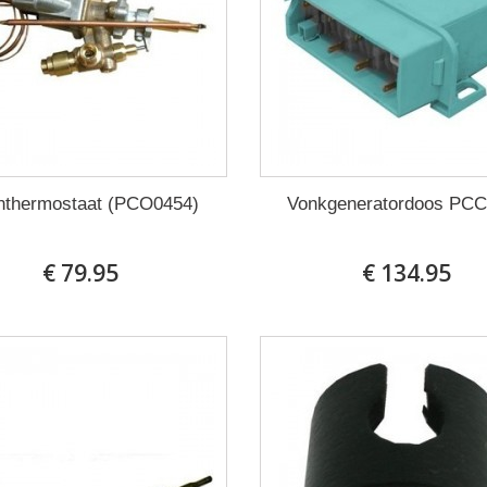
thermostaat (PCO0454)
Vonkgeneratordoos PC
€ 79.95
€ 134.95