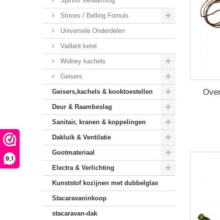
Spinflo Verwarming
Stoves / Belling Fornuis
Universele Onderdelen
Vaillant ketel
Widney kachels
Geisers
Oven
Geisers,kachels & kooktoestellen
Deur & Raambeslag
Sanitair, kranen & koppelingen
Dakluik & Ventilatie
Gootmateriaal
9,1
Electra & Verlichting
Kunststof kozijnen met dubbelglas
Stacaravaninkoop
stacaravan-dak