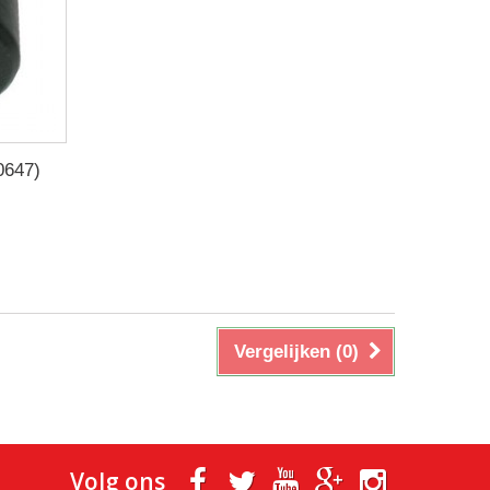
0647)
Vergelijken (
0
)
Volg ons