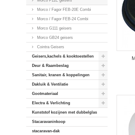
Morco F11E geisers
Morco / Fagor FEB-20E Combi
Morco / Fagor FEB-24 Combi
Morco G111 geisers
Morco GB24 geisers
Cointra Geisers
Geisers,kachels & kooktoestellen
M
Deur & Raambeslag
Sanitair, kranen & koppelingen
Dakluik & Ventilatie
Gootmateriaal
Electra & Verlichting
Kunststof kozijnen met dubbelglas
Stacaravaninkoop
stacaravan-dak