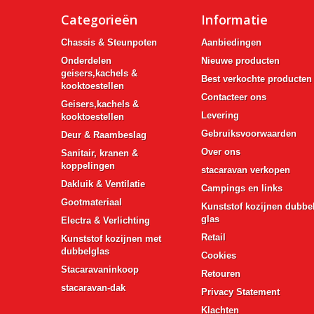
Categorieën
Informatie
Chassis & Steunpoten
Aanbiedingen
Onderdelen
Nieuwe producten
geisers,kachels &
Best verkochte producten
kooktoestellen
Contacteer ons
Geisers,kachels &
Levering
kooktoestellen
Gebruiksvoorwaarden
Deur & Raambeslag
Over ons
Sanitair, kranen &
koppelingen
stacaravan verkopen
Dakluik & Ventilatie
Campings en links
Gootmateriaal
Kunststof kozijnen dubbe
glas
Electra & Verlichting
Retail
Kunststof kozijnen met
dubbelglas
Cookies
Stacaravaninkoop
Retouren
stacaravan-dak
Privacy Statement
Klachten