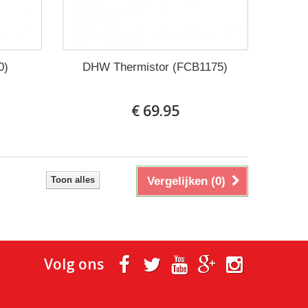
0)
DHW Thermistor (FCB1175)
€ 69.95
Toon alles
Vergelijken (
0
)
Volg ons