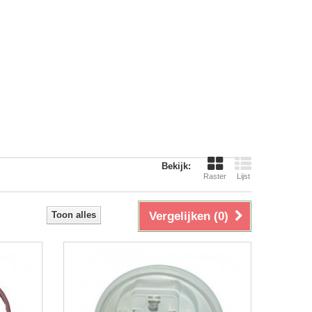
Bekijk:
Raster
Lijst
Toon alles
Vergelijken (
0
)