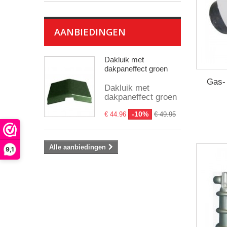
AANBIEDINGEN
Dakluik met
dakpaneffect groen
Gas-
Dakluik met
dakpaneffect groen
-10%
€ 44.96
€ 49.95
Alle aanbiedingen
9,1