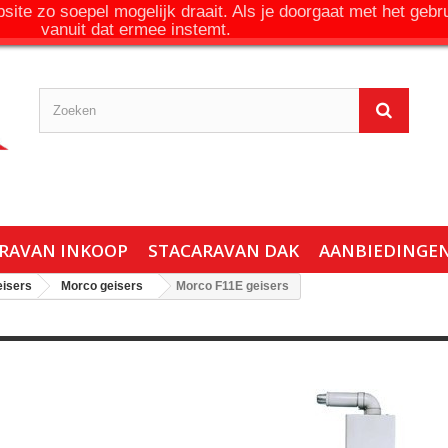
ite zo soepel mogelijk draait. Als je doorgaat met het gebr
vanuit dat ermee instemt.
RAVAN INKOOP
STACARAVAN DAK
AANBIEDINGE
isers
Morco geisers
Morco F11E geisers