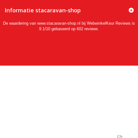
Informatie stacaravan-shop
De waardering van www.stacaravan-shop.nl bij
WebwinkelKeur Reviews
is
9.1/10 gebaseerd op 602 reviews.