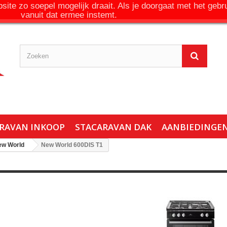
ite zo soepel mogelijk draait. Als je doorgaat met het gebr
vanuit dat ermee instemt.
RAVAN INKOOP
STACARAVAN DAK
AANBIEDINGE
ew World
New World 600DIS T1