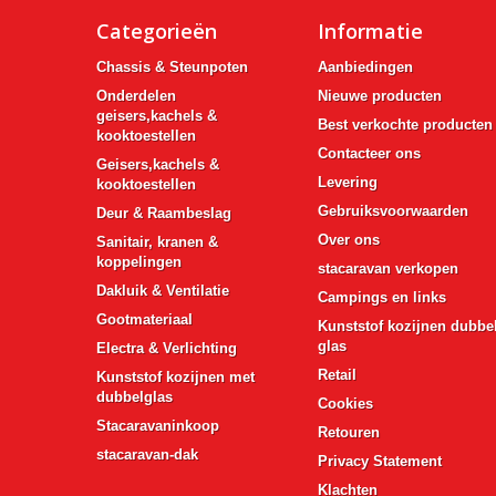
Categorieën
Informatie
Chassis & Steunpoten
Aanbiedingen
Onderdelen
Nieuwe producten
geisers,kachels &
Best verkochte producten
kooktoestellen
Contacteer ons
Geisers,kachels &
Levering
kooktoestellen
Gebruiksvoorwaarden
Deur & Raambeslag
Over ons
Sanitair, kranen &
koppelingen
stacaravan verkopen
Dakluik & Ventilatie
Campings en links
Gootmateriaal
Kunststof kozijnen dubbe
glas
Electra & Verlichting
Retail
Kunststof kozijnen met
dubbelglas
Cookies
Stacaravaninkoop
Retouren
stacaravan-dak
Privacy Statement
Klachten