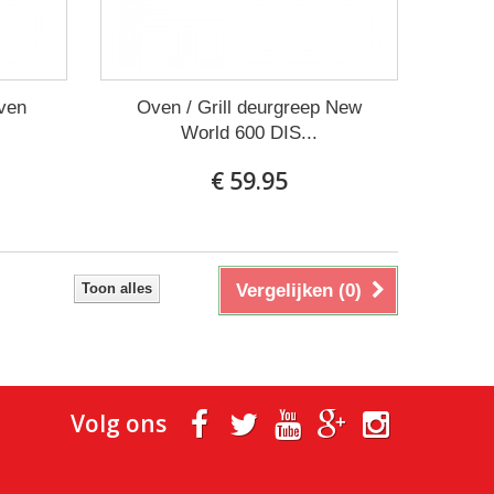
ven
Oven / Grill deurgreep New
World 600 DIS...
€ 59.95
Toon alles
Vergelijken (
0
)
Volg ons