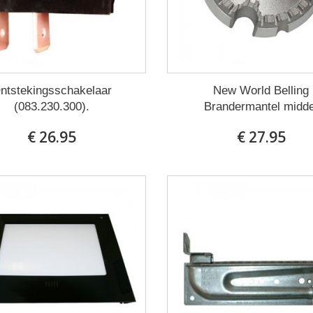
ntstekingsschakelaar
New World Belling
(083.230.300).
Brandermantel midde
€ 26.95
€ 27.95