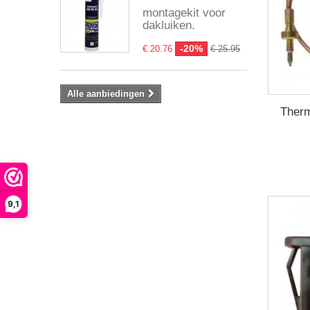
montagekit voor
dakluiken.
-20%
€ 20.76
€ 25.95
Alle aanbiedingen
Ther
9,1