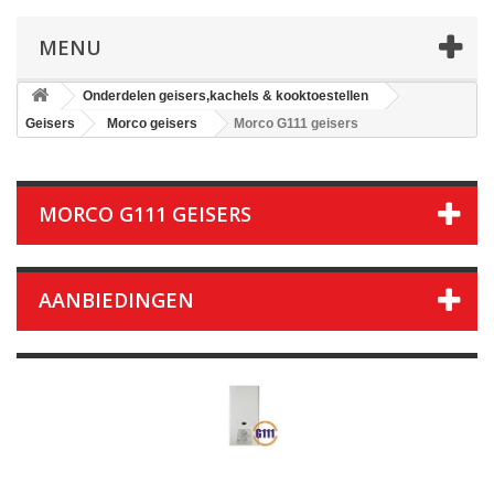
MENU
Onderdelen geisers,kachels & kooktoestellen
Geisers
Morco geisers
Morco G111 geisers
MORCO G111 GEISERS
AANBIEDINGEN