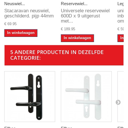
Neuswiel...
Reservewiel...
Legge
Stacaravan neuswiel,
Universele reservewiel
unio
geschilderd. pijp 44mm
600D x 9 uitgerust
inbo
met...
omke
€ 69.95
€ 189.95
€ 59.9
In winkelwagen
In winkelwagen
In 
5 ANDERE PRODUCTEN IN DEZELFDE
CATEGORIE: