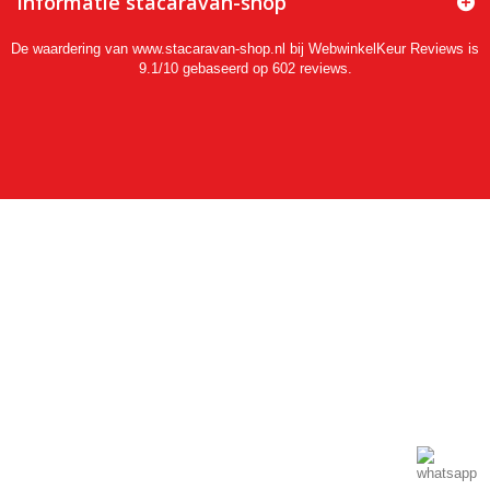
Informatie stacaravan-shop
De waardering van www.stacaravan-shop.nl bij
WebwinkelKeur Reviews
is
9.1/10 gebaseerd op 602 reviews.