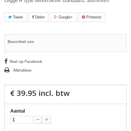
Legge R type deurkrukset standaard, aluminium
Tweet
Delen
Google+
Pinterest
Beoordeel ons
Deel op Facebook
Afdrukken
€ 39.95
incl. btw
Aantal