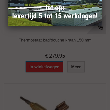
let op:
levertijd 5 tot 15 werkdagen!
Thermostaat bad/douche kraan 150 mm
€ 279.95
In winkelwagen
Meer