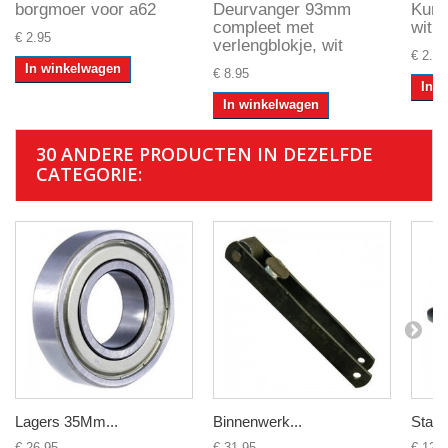
borgmoer voor a62
Deurvanger 93mm
Kuns
compleet met
wit
€ 2.95
verlengblokje, wit
€ 2.95
In winkelwagen
€ 8.95
In 
In winkelwagen
30 ANDERE PRODUCTEN IN DEZELFDE
CATEGORIE:
Lagers 35Mm...
Binnenwerk...
Staca
€ 26.95
€ 31.95
€ 129