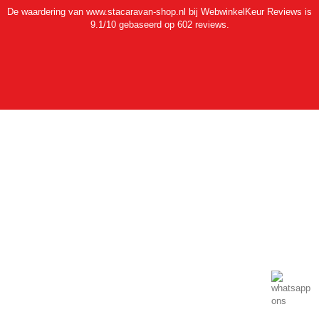
De waardering van www.stacaravan-shop.nl bij
WebwinkelKeur Reviews
is
9.1/10 gebaseerd op 602 reviews.