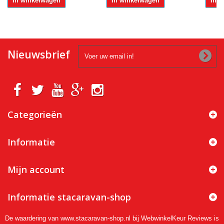
In winkelwagen
In winkelwagen
In 
Nieuwsbrief
Categorieën
Informatie
Mijn account
Informatie stacaravan-shop
De waardering van www.stacaravan-shop.nl bij
WebwinkelKeur Reviews
is