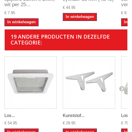
wit per 25...
verle
€ 44.95
€ 7.95
€ 8.95
In winkelwagen
In winkelwagen
In 
19 ANDERE PRODUCTEN IN DEZELFDE
CATEGORIE:
Los...
Kunststof...
Losse
€ 54.95
€ 29.95
€ 79.9