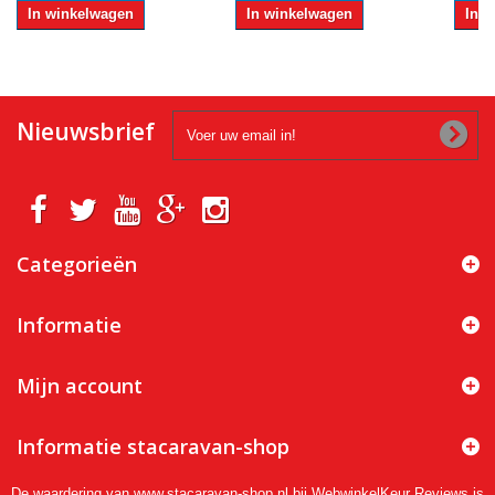
In winkelwagen
In winkelwagen
In 
Nieuwsbrief
Categorieën
Informatie
Mijn account
Informatie stacaravan-shop
De waardering van www.stacaravan-shop.nl bij
WebwinkelKeur Reviews
is