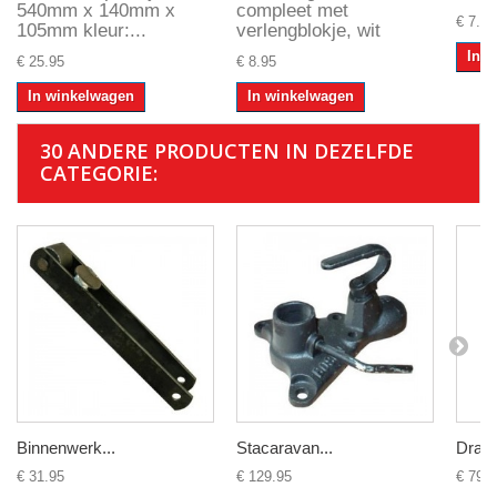
540mm x 140mm x
compleet met
€ 7.95
105mm kleur:...
verlengblokje, wit
In 
€ 25.95
€ 8.95
In winkelwagen
In winkelwagen
30 ANDERE PRODUCTEN IN DEZELFDE
CATEGORIE:
Binnenwerk...
Stacaravan...
Draai
€ 31.95
€ 129.95
€ 79.9